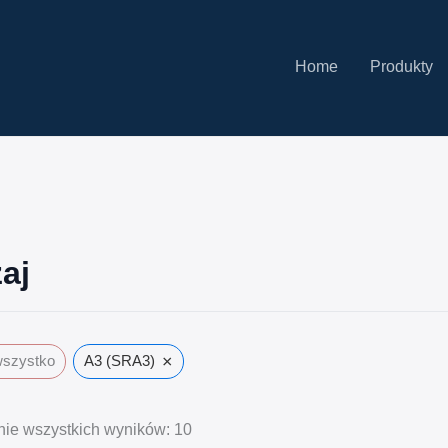
Home
Produkty
aj
×
wszystko
A3 (SRA3)
nie wszystkich wyników: 10