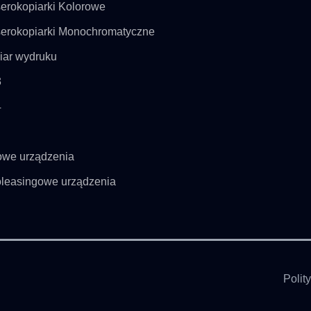
erokopiarki Kolorowe
erokopiarki Monochromatyczne
ar wydruku
3
4
we urządzenia
leasingowe urządzenia
Polit