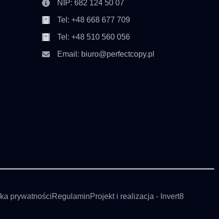
NIP: 682 124 50 07
Tel: +48 668 677 709
Tel: +48 510 560 056
Email: biuro@perfectcopy.pl
yka prywatności
Regulamin
Projekt i realizacja - Invert8