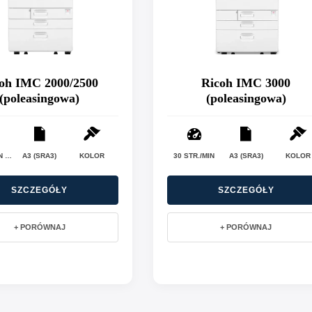
oh IMC 2000/2500
Ricoh IMC 3000
(poleasingowa)
(poleasingowa)
20 STR./MIN (C2000) / 25 STR./MIN (C2500)
A3 (SRA3)
KOLOR
30 STR./MIN
A3 (SRA3)
KOLOR
SZCZEGÓŁY
SZCZEGÓŁY
+ PORÓWNAJ
+ PORÓWNAJ