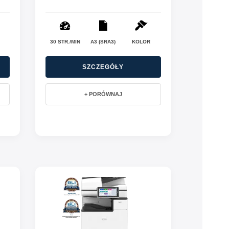
30 STR./MIN
A3 (SRA3)
KOLOR
SZCZEGÓŁY
+ PORÓWNAJ