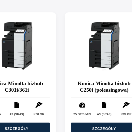
ica Minolta bizhub
Konica Minolta bizhub
C301i/361i
C250i (poleasingowa)
30 STR./MIN (C301I) / 36 STR./MIN (C361I)
A3 (SRA3)
KOLOR
25 STR./MIN
A3 (SRA3)
KOLOR
SZCZEGÓŁY
SZCZEGÓŁY