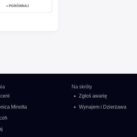
+ PORÓWNAJ
ia
Na skróty
cent
Zgłoś awarię
nica Minolta
Wynajem i Dzierżawa
coh
aj