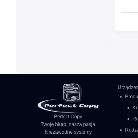
Urządzen
Produ
Ko
Perfect Copy.
Ri
Twoje biuro, nasza pasja.
Rodz
Niezawodne systemy