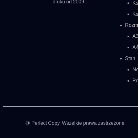
druku od 2009
Ks
Ks
Rozmi
A
A
Stan
No
Po
@ Perfect Copy. Wszelkie prawa zastrzeżone.