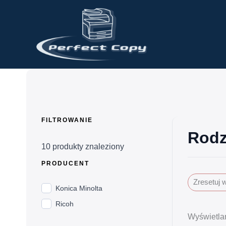
Przejdź
do
treści
FILTROWANIE
Rodz
10
produkty znaleziony
PRODUCENT
Zresetuj 
Konica Minolta
Ricoh
Wyświetla