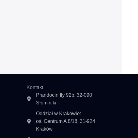
Kontakt
Prandocin Iły 92b, 32-090
Słominiki
Oddział w Krakowie:
oś. Centrum A 8/18, 31-924
Kraków