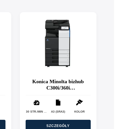
Konica Minolta bizhub
C300i/360i
(poleasingowa)
30 STR./MIN (C300I) / 36 STR./MIN (C360I)
A3 (SRA3)
KOLOR
SZCZEGÓŁY