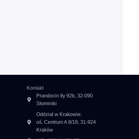
Kontakt
Prandocin Iły 92b, 32-090
Słominiki
Oddział w Krakowie:
oś. Centrum A 8/18, 31-924
Kraków