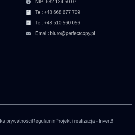
NIP: 682 124 50 07
Tel: +48 668 677 709
Tel: +48 510 560 056
Email: biuro@perfectcopy.pl
yka prywatności
Regulamin
Projekt i realizacja - Invert8