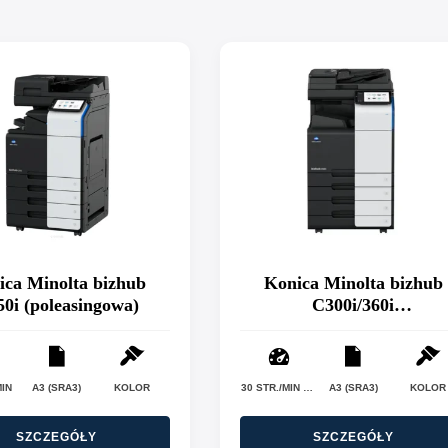
ica Minolta bizhub
Konica Minolta bizhub
0i (poleasingowa)
C300i/360i
(poleasingowa)
MIN
A3 (SRA3)
KOLOR
30 STR./MIN (C300I) / 36 STR./MIN (C360I)
A3 (SRA3)
KOLOR
SZCZEGÓŁY
SZCZEGÓŁY