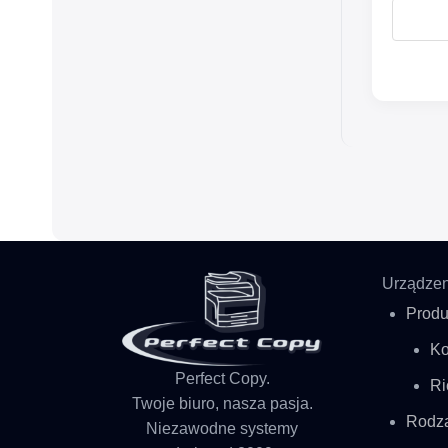
Urządzen
Produ
Ko
Perfect Copy.
Ri
Twoje biuro, nasza pasja.
Rodz
Niezawodne systemy