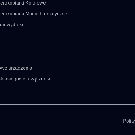
erokopiarki Kolorowe
erokopiarki Monochromatyczne
ar wydruku
3
4
we urządzenia
leasingowe urządzenia
Polit