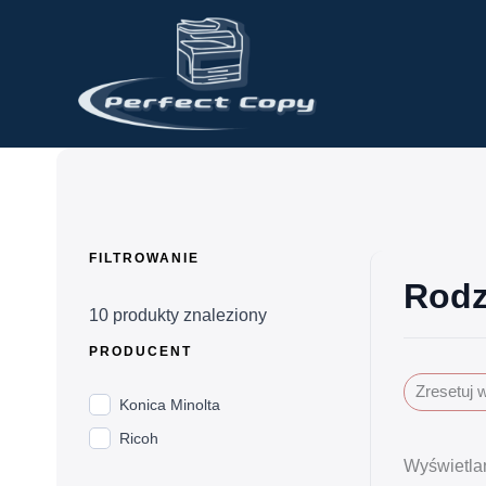
Przejdź
do
treści
FILTROWANIE
Rodz
10
produkty znaleziony
PRODUCENT
Zresetuj 
Konica Minolta
Ricoh
Wyświetla