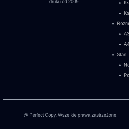
druku od 2009
Ks
Ks
Rozmi
A
A
Stan
No
Po
@ Perfect Copy. Wszelkie prawa zastrzeżone.