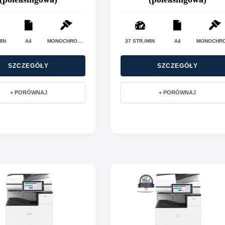
MIN
A4
MONOCHROMATYCZNE (CZARNO-BIAŁE)
37 STR./MIN
A4
SZCZEGÓŁY
SZCZEGÓŁY
+ PORÓWNAJ
+ PORÓWNAJ