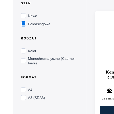
STAN
Nowe
Poleasingowe
RODZAJ
Kolor
Monochromatyczne (Czarno-
białe)
Kon
C25
FORMAT
A4
A3 (SRA3)
25 STR./