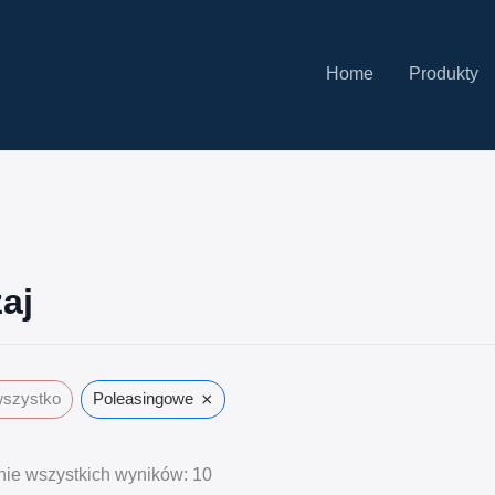
Home
Produkty
aj
×
wszystko
Poleasingowe
nie wszystkich wyników: 10