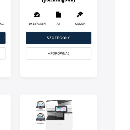
MONOCHROMATYCZNE (CZARNO-BIAŁE)
30 STR./MIN
A4
KOLOR
SZCZEGÓŁY
+ PORÓWNAJ