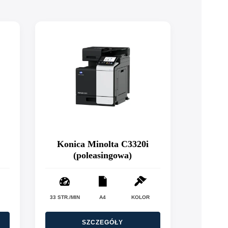
Konica Minolta C3320i
(poleasingowa)
33 STR./MIN
A4
KOLOR
SZCZEGÓŁY