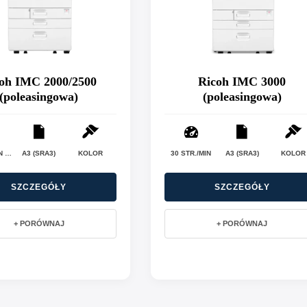
oh IMC 2000/2500
Ricoh IMC 3000
(poleasingowa)
(poleasingowa)
20 STR./MIN (C2000) / 25 STR./MIN (C2500)
A3 (SRA3)
KOLOR
30 STR./MIN
A3 (SRA3)
KOLOR
SZCZEGÓŁY
SZCZEGÓŁY
+ PORÓWNAJ
+ PORÓWNAJ