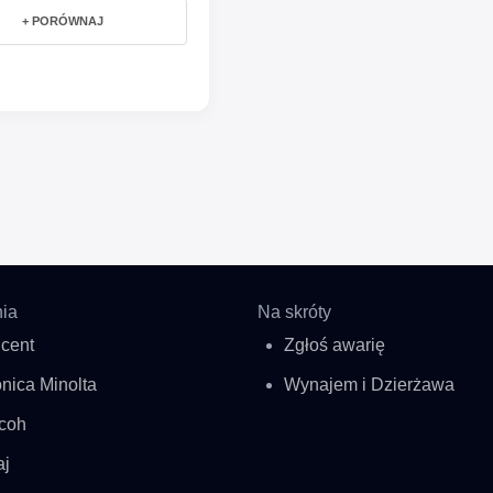
+ PORÓWNAJ
ia
Na skróty
cent
Zgłoś awarię
nica Minolta
Wynajem i Dzierżawa
coh
aj